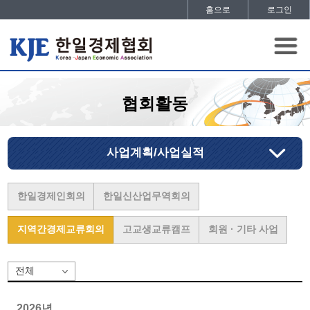
홈으로
로그인
협회활동
사업계획/사업실적
한일경제인회의
한일신산업무역회의
지역간경제교류회의
고교생교류캠프
회원 · 기타 사업
2026년