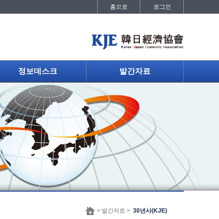
홈으로
로그인
정보데스크
발간자료
> 발간자료 >
30년사(KJE)