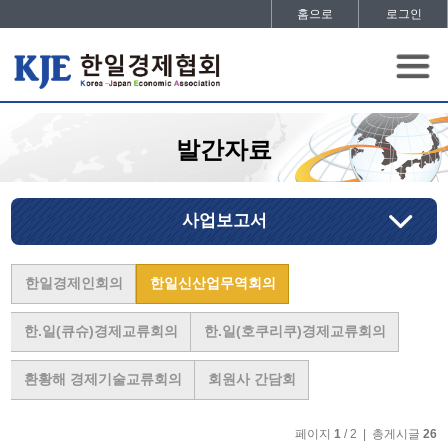
홈으로
로그인
발간자료
사업보고서
한일경제인회의
한일신산업무역회의
한.일(큐슈)경제교류회의
한.일(호쿠리쿠)경제교류회의
환황해 경제기술교류회의
회원사 간담회
페이지
1
/ 2 | 총게시글
26