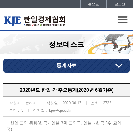
홈으로
로그인
정보데스크
통계자료
2020년도 한일 간 주요통계(2020년 6월기준)
작성자 :
관리자
작성일 :
2020-06-17
조회 :
2722
추천 :
3
이메일 :
kje@kje.or.kr
□ 한일 교역 동향(한국↔일본 3위 교역국, 일본↔한국 3위 교역
국)