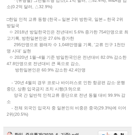
* (유형별) 그린필드형 감소(1.1억 달러, △52.4%), M&A형 감
소(0.2억 달러, △32.9%)
□한일 인적 교류 동향 (한국←일본 2위 방한국, 일본←한국 2위
방일국
ㅇ 2018년 방일한국인은 전년대비 5.6% 증가한 754만명으로 최
고기록, 방한일본인은 27.6% 증가한
295만명으로 왕래자 수 1,048만명을 기록, '교류 인구 1천만
명 시대' 실현
ㅇ 2020년 1월~4월 기준 방일한국인은 전년대비 82.0% 감소한
47.8만명으로 전년대비 큰 폭으로 감소,
방한일본인은 60.9% 감소한 42.4만명
- '20년 4월의 경우 코로나 바이러스로 인한 항공편 감소·운행
중단, 상환 입국금지 조치 시행(3.9)으로
양국 간 일반적 인적교류 중단으로 전년 동월 대비 99.9% 감
소
- 전체 외국인 입국자 중 일본인의 비중은 중국(29.3%)에 이어
2위(20.5%)
한일_주요통계(2020_6_기준).pdf