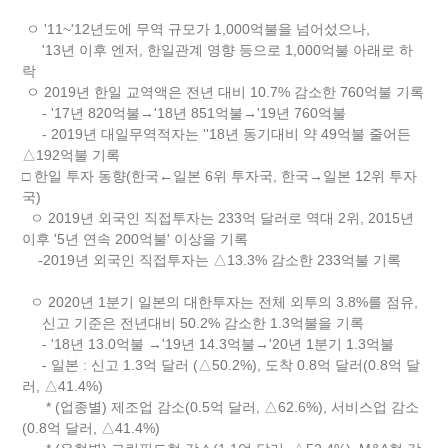
ㅇ '11~'12년도에 무역 규모가 1,000억불을 넘어섰으나,
'13년 이후 엔저, 한일관계 영향 등으로 1,000억불 아래로 하
락
ㅇ 2019년 한일 교역액은 전년 대비 10.7% 감소한 760억불 기록
- '17년 820억불→'18년 851억불→'19년 760억불
- 2019년 대일무역적자는 ''18년 동기대비 약 49억불 줄어든
△192억불 기록
□ 한일 투자 동향(한국←일본 6위 투자국, 한국→일본 12위 투자
국)
ㅇ 2019년 외국인 직접투자는 233억 달러로 역대 2위, 2015년
이후 '5년 연속 200억불' 이상을 기록
-2019년 외국인 직접투자는 △13.3% 감소한 233억불 기록
ㅇ 2020년 1분기 일본의 대한투자는 전체 외투의 3.8%를 점유,
신고 기준은 전년대비 50.2% 감소한 1.3억불을 기록
- '18년 13.0억불 →'19년 14.3억불→'20년 1분기 1.3억불
- 일본 : 신고 1.3억 달러 (△50.2%), 도착 0.8억 달러(0.8억 달
러, △41.4%)
* (업종별) 제조업 감소(0.5억 달러, △62.6%), 서비스업 감소
(0.8억 달러, △41.4%)