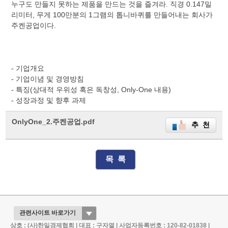
누구도 만들지 못하는 제품을 만드는 것을 즐겨라. 직경 0.147밀
리미터, 무게 100만분의 1그램의 톱니바퀴를 만들어내는 회사가
주켄공업이다.
- 기업개요
- 기업이념 및 경영방침
- 특징(상대적 우위성 혹은 독창성, Only-One 내용)
- 성장과정 및 향후 과제
OnlyOne_2.주켄공업.pdf
추 천
목 록
상호 : (사)한일경제협회 | 대표 : 구자열 | 사업자등록번호 : 120-82-01838 |