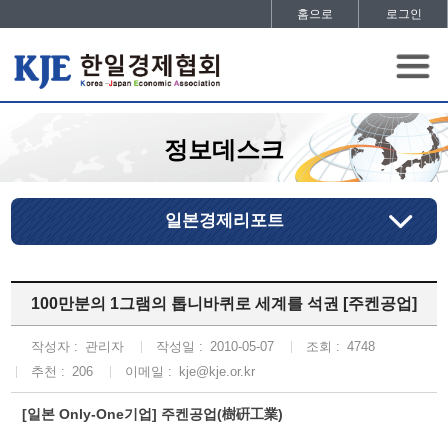
홈으로
로그인
정보데스크
일본경제리포트
100만분의 1그램의 톱니바퀴로 세계를 석권 [주켄공업]
작성자 :
관리자
작성일 :
2010-05-07
조회 :
4748
추천 :
206
이메일 :
kje@kje.or.kr
[일본 Only-One기업] 주켄공업(樹硏工業)