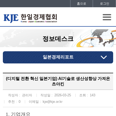
홈으로
로그인
정보데스크
일본경제리포트
(디지털 전환 혁신 일본기업) AI기술로 생산성향상 가져온
츠야킨
작성자 :
관리자
작성일 :
2026-03-25
조회 :
143
추천 :
0
이메일 :
kje@kje.or.kr
1. 기업개요