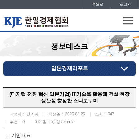
홈으로
로그인
정보데스크
일본경제리포트
(디지털 전환 혁신 일본기업) IT기술을 활용해 건설 현장
생산성 향상한 스나고구미
작성자 :
관리자
작성일 :
2025-03-25
조회 :
547
추천 :
0
이메일 :
kje@kje.or.kr
□ 기업개요