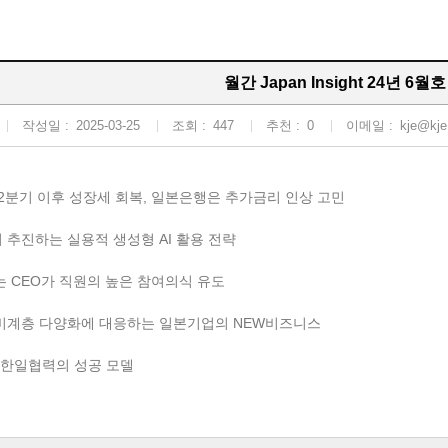
월간 Japan Insight 24년 6월호
작성일 :
2025-03-25
조회 :
447
추천 :
0
이메일 :
kje@kje.
, 2분기 이후 성장세 회복, 일본은행은 추가금리 인상 고민
이 추진하는 실용적 생성형 AI 활용 전략
하는 CEO가 직원의 높은 참여의식 유도
소비계층 다양화에 대응하는 일본기업의 NEW비즈니스
후, 한일협력의 성공 모델