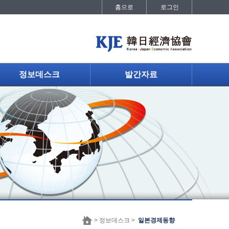
홈으로
로그인
정보데스크
발간자료
> 정보데스크 >
일본경제동향