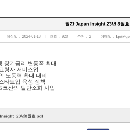
월간 Japan Insight 23년 8월호
작성일 :
2024-01-18
조회 :
920
추천 :
2
이메일 :
kje@kje.
행 장기금리 변동폭 확대
 고령자 서비스업
국인 노동력 확대 대비
 스타트업 육성 정책
츠코산의 탈탄소화 사업
Insight_23년8월호.pdf