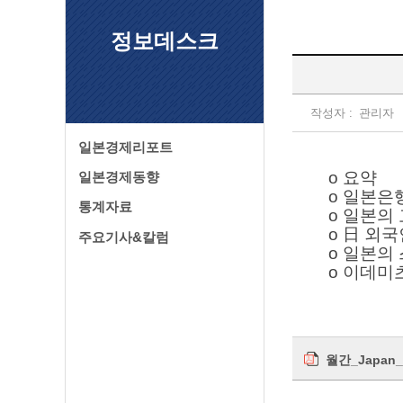
정보데스크
작성자 :
관리자
일본경제리포트
o 요약
일본경제동향
o 일본은
통계자료
o 일본의
o 日 외
주요기사&칼럼
o 일본의
o 이데미
월간_Japan_