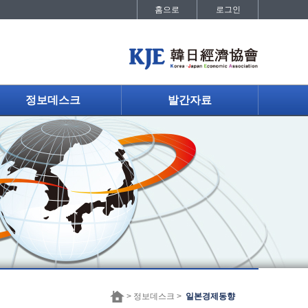
홈으로
로그인
정보데스크
발간자료
> 정보데스크 >
일본경제동향