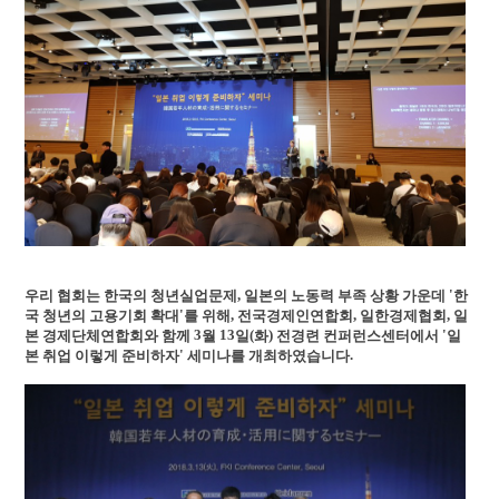
,
'
우리 협회는 한국의 청년실업문제
일본의 노동력 부족 상황 가운데
한
'
,
,
,
국 청년의 고용기회 확대
를 위해
전국경제인연합회
일한경제협회
일
3
13
(
)
'
본 경제단체연합회와 함께
월
일
화
전경련 컨퍼런스센터에서
일
'
.
본 취업 이렇게 준비하자
세미나를 개최하였습니다