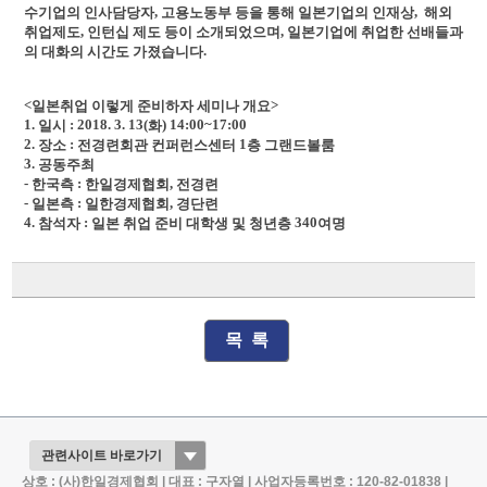
,
,
수기업의 인사담당자
고용노동부 등을
통해 일본기업의 인재상
해외
,
,
취업제도
인턴십 제도 등이 소개되었으며
일본기업에 취업한 선배들과
.
의 대화의
시간도 가졌습니다
<
>
일본취업 이렇게 준비하자 세미나 개요
1.
: 2018. 3. 13(
) 14:00~17:00
일시
화
2.
:
1
장소
전경련회관 컨퍼런스센터
층 그랜드볼룸
3.
공동주최
-
:
,
한국측
한일경제협회
전경련
-
:
,
일본측
일한경제협회
경단련
4.
:
340
참석자
일본 취업 준비 대학생 및 청년층
여명
목 록
상호 : (사)한일경제협회 | 대표 : 구자열 | 사업자등록번호 : 120-82-01838 |