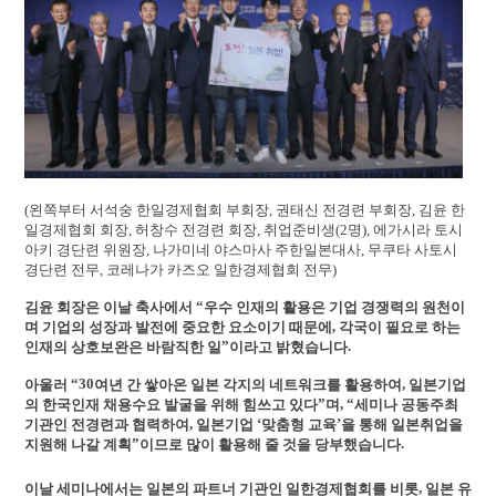
(왼쪽부터 서석숭 한일경제협회 부회장, 권태신 전경련 부회장, 김윤 한
일경제협회 회장, 허창수 전경련 회장, 취업준비생(2명), 에가시라 토시
아키 경단련 위원장, 나가미네 야스마사 주한일본대사, 무쿠타 사토시
경단련 전무, 코레나가 카즈오 일한경제협회 전무)
“
김윤 회장은 이날 축사에서
우수 인재의 활용은 기업 경쟁력의 원천이
,
며 기업의 성장과 발전에 중요한 요소이기
때문에
각국이 필요로 하는
”
.
인재의 상호보완은 바람직한 일
이라고 밝혔습니다
“30
,
아울러
여년 간 쌓아온 일본 각지의 네트워크를 활용하여
일본기업
”
,
“
의 한국인재 채용수요 발굴을 위해 힘쓰고
있다
며
세미나 공동주최
,
‘
’
기관인 전경련과 협력하여
일본기업
맞춤형 교육
을 통해 일본취업을
”
.
지원해 나갈 계획
이므로 많이 활용해 줄 것을 당부했습니다
,
이날 세미나에서는 일본의 파트너 기관인 일한경제협회를 비롯
일본 유