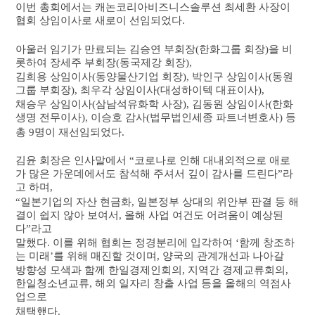
이번 총회에서는
캐논코리아비즈니스솔루션 최세환 사장이
협회 상임이사로
새로이 선임되었다
.
아울러 임기가 만료되는 김승연 부회장
(
한화그룹 회장
)
을 비
롯하여 장세주 부회장
(
동국제강 회장
),
김희용 상임이사
(
동양물산기업 회장
),
박인구 상임이사
(
동원
그룹 부회장
),
최우각 상임이사
(
대성하이텍 대표이사
),
채승우 상임이사
(
삼남석유화학 사장
),
김동원 상임이사
(
한화
생명 전무이사
),
이승호 감사
(
법무법인세종 파트너변호사
)
등
총
9
명이 재선임되었다
.
김윤 회장은 인사말에서
“
코로나로 인해 대내외적으로 애로
가 많은 가운데에서도 참석해 주셔서 깊이 감사를 드린다
”
라
고 하며
,
“
일본기업의 자산 현금화
,
일본정부 상대의 위안부 판결 등 해
결이 쉽지 않아 보여서
,
올해 사업 여건도 어려움이 예상된
다
”
라고
말했다
.
이를 위해 협회는 정경분리에 입각하여
‘
함께 창조하
는 미래
’
를 위해 매진할 것이며
,
양국의 관계개선과 나아갈
방향성 모색과 함께
한일경제인회의
,
지역간 경제교류회의
,
한일청소년
교류
,
해외 일자리 창출 사업 등을
올해의 역점사
업으로
채택했다
.