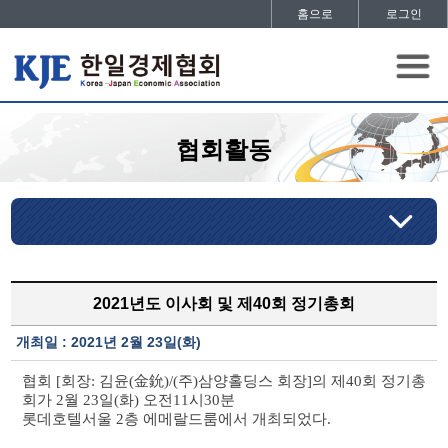
홈으로
로그인
협회활동
2021년도 이사회 및 제40회 정기총회
개최일 : 2021년 2월 23일(화)
협회
[
회장
:
김윤
(
金鈗
)/(
주
)
삼양홀딩스 회장
]
의 제
40
회 정기총
회가
2
월
23
일
(
화
)
오전
11
시
30
분
롯데호텔서울
2
층 에메랄드룸에서 개최되었다
.