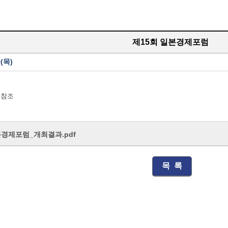
제15회 일본경제포럼
9(목)
 참조
본경제포럼_개최결과.pdf
목 록